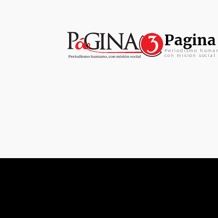
Pagina
Periodismo huma
con mision social