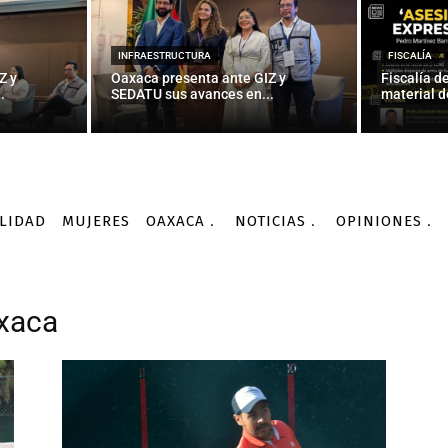
INFRAESTRUCTURA
FISCALÍA
Z y
Oaxaca presenta ante GIZ y
Fiscalía d
.
SEDATU sus avances en...
material d
LIDAD
MUJERES
OAXACA
NOTICIAS
OPINIONES
axaca