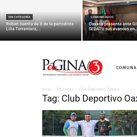
SIN CATEGORÍA
COMUNICADOS
Roban cuenta de X de la periodista
Oaxaca presenta ante GI
Lilia Torrentera;...
SEDATU sus avances en..
COMUNA
Inicio
Etiquetas
Club Deportivo Oaxaca
Tag: Club Deportivo O