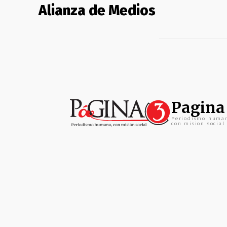
Alianza de Medios
Pagina
Periodismo huma
con mision social