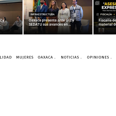
INFRAESTRUCTURA
FISCALÍA
Z y
Oaxaca presenta ante GIZ y
Fiscalía d
.
SEDATU sus avances en...
material d
LIDAD
MUJERES
OAXACA
NOTICIAS
OPINIONES