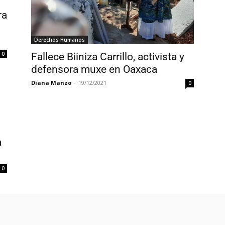
ra
Derechos Humanos
0
Fallece Biiniza Carrillo, activista y
defensora muxe en Oaxaca
Diana Manzo
-
19/12/2021
0
a
0