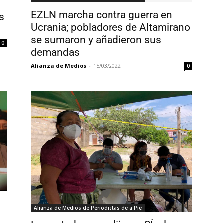
EZLN marcha contra guerra en
s
Ucrania; pobladores de Altamirano
se sumaron y añadieron sus
0
demandas
Alianza de Medios
-
15/03/2022
0
Alianza de Medios de Periodistas de a Pie