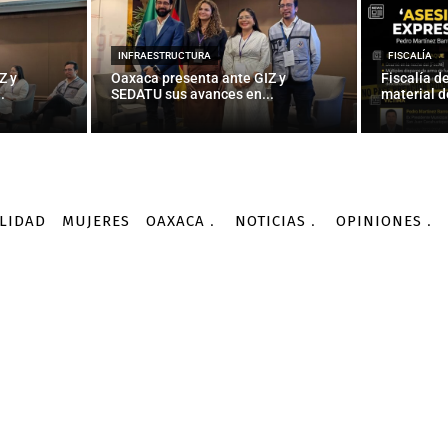
INFRAESTRUCTURA
FISCALÍA
Z y
Oaxaca presenta ante GIZ y
Fiscalía d
.
SEDATU sus avances en...
material d
LIDAD
MUJERES
OAXACA
NOTICIAS
OPINIONES