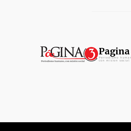
Pagina
Periodismo huma
con mision social