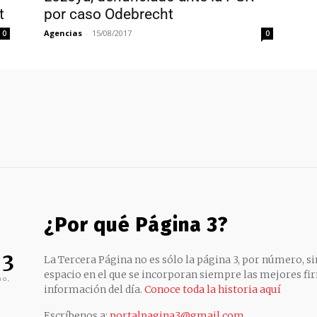
t
por caso Odebrecht
Agencias
-
15/08/2017
0
0
¿Por qué Página 3?
 3
La Tercera Página no es sólo la página 3, por número, sin
espacio en el que se incorporan siempre las mejores fir
no,
información del día.
Conoce toda la historia aquí
Escríbenos a:
portalpagina3@gmail.com