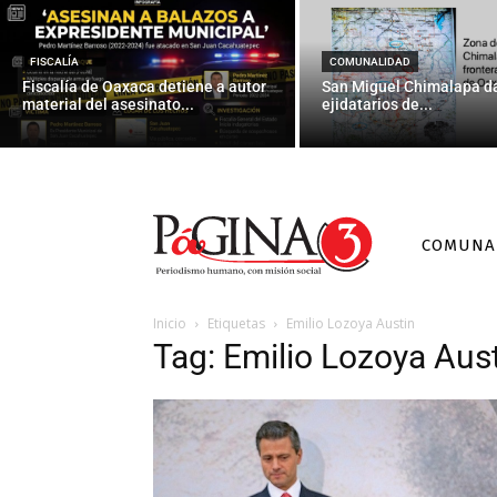
FISCALÍA
COMUNALIDAD
Fiscalía de Oaxaca detiene a autor
San Miguel Chimalapa da
material del asesinato...
ejidatarios de...
COMUNA
Inicio
Etiquetas
Emilio Lozoya Austin
Tag: Emilio Lozoya Aus