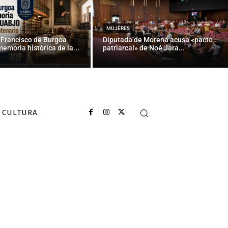
MUJERES
 Francisco de Burgoa
Diputada de Morena acusa «pacto
memoria histórica de la...
patriarcal» de Noé Jara...
CULTURA