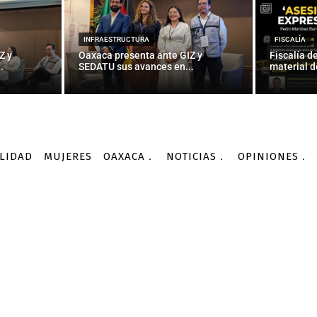
INFRAESTRUCTURA
FISCALÍA
Z y
Oaxaca presenta ante GIZ y
Fiscalía d
.
SEDATU sus avances en...
material d
LIDAD
MUJERES
OAXACA
NOTICIAS
OPINIONES