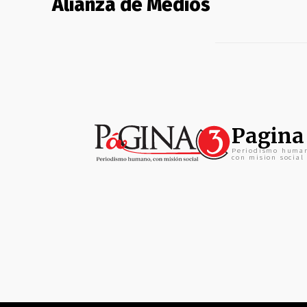
Alianza de Medios
Pagina
Periodismo huma
con mision social