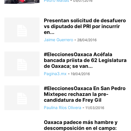
Pedro Matías
-
05/07/2016
Presentan solicitud de desafuero
vs diputado del PRI por incurrir
en...
Jaime Guerrero
-
28/04/2016
#EleccionesOaxaca Acéfala
bancada priista de 62 Legislatura
de Oaxaca; se van...
Pagina3.mx
-
19/04/2016
#EleccionesOaxaca En San Pedro
Mixtepec rechazan la pre-
candidatura de Frey Gil
Paulina Ríos Olivera
-
11/03/2016
Oaxaca padece más hambre y
descomposición en el campo: