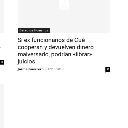
Derechos Humanos
Si ex funcionarios de Cué
e
cooperan y devuelven dinero
malversado, podrían «librar»
juicios
0
Jaime Guerrero
-
12/10/2017
0