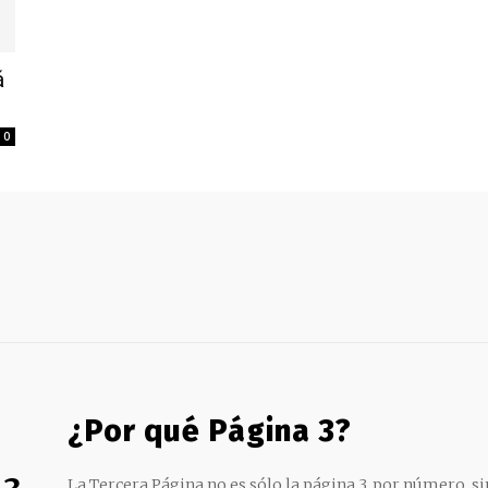
á
0
¿Por qué Página 3?
La Tercera Página no es sólo la página 3, por número, sin