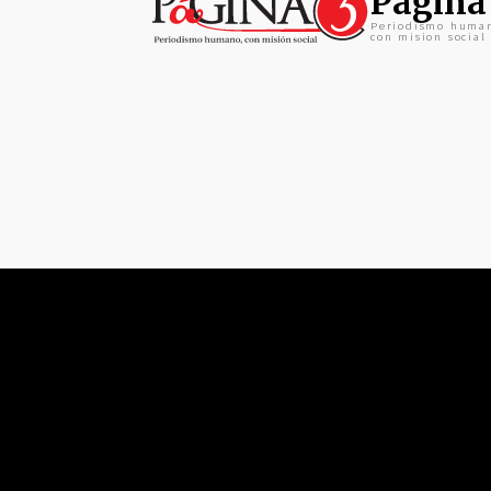
Pagina
Periodismo huma
con mision social