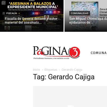
FISCALÍA
COMUNALIDAD
Fiscalía de Oaxaca detiene a autor
San Miguel Chimalapa da
material del asesinato...
ejidatarios de...
COMUNA
Inicio
Etiquetas
Gerardo Cajiga
Tag: Gerardo Cajiga