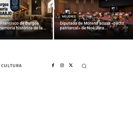
MUJERES
 Francisco de Burgoa
Diputada de Morena acusa «pacto
memoria histórica de la...
patriarcal» de Noé Jara...
CULTURA