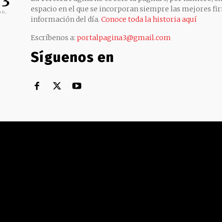
 3
espacio en el que se incorporan siempre las mejores fir
no,
información del día.
Conoce toda la historia aquí
Escríbenos a:
portalpagina3@gmail.com
Síguenos en
Territorial