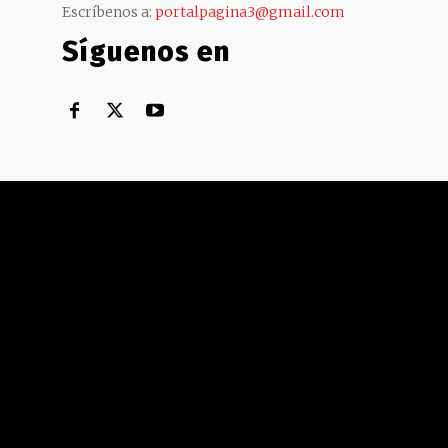
Escríbenos a:
portalpagina3@gmail.com
Síguenos en
Territorial