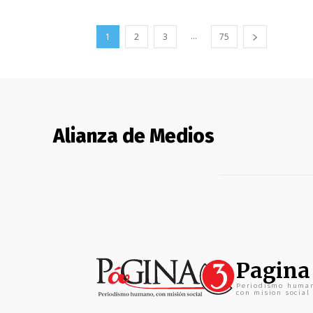
...
1
2
3
75
Alianza de Medios
Pagina
Periodismo huma
con mision social