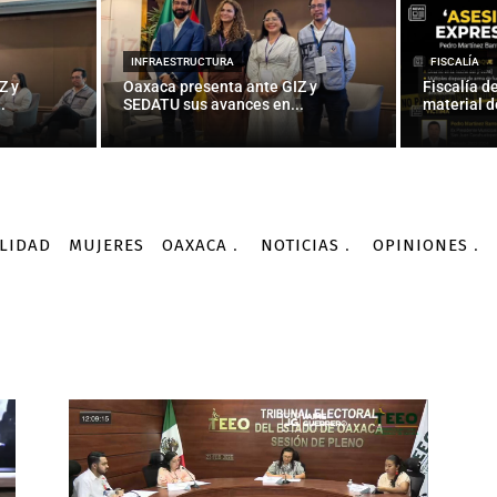
INFRAESTRUCTURA
FISCALÍA
Z y
Oaxaca presenta ante GIZ y
Fiscalía d
.
SEDATU sus avances en...
material d
LIDAD
MUJERES
OAXACA
NOTICIAS
OPINIONES