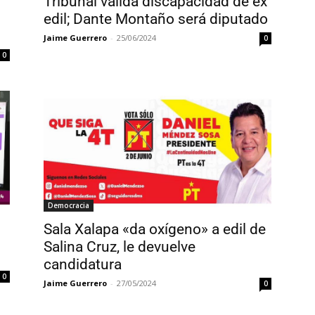
Tribunal valida discapacidad de ex
edil; Dante Montaño será diputado
Jaime Guerrero
-
25/06/2024
0
0
Democracia
Sala Xalapa «da oxígeno» a edil de
Salina Cruz, le devuelve
candidatura
0
Jaime Guerrero
-
27/05/2024
0