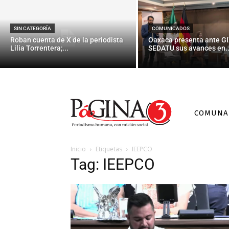
SIN CATEGORÍA
COMUNICADOS
Roban cuenta de X de la periodista
Oaxaca presenta ante GI
Lilia Torrentera;...
SEDATU sus avances en..
COMUNA
Inicio
Etiquetas
IEEPCO
Tag: IEEPCO