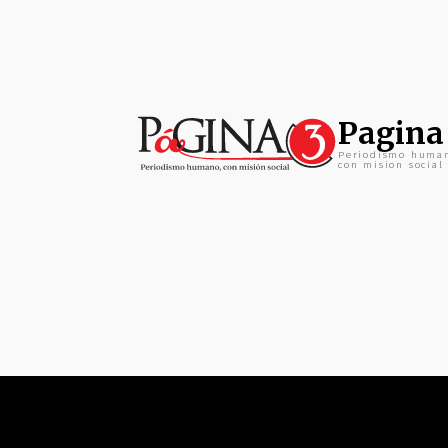
Pagina
Periodismo huma
con mision social