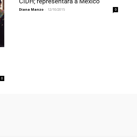
CIDH; representará a México
Diana Manzo
-
12/10/2015
0
0