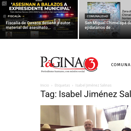
FISCALÍA
COMUNALIDAD
Fiscalía de Oaxaca detiene a autor
San Miguel Chimalapa da
material del asesinato...
ejidatarios de...
COMUNA
Inicio
Etiquetas
Isabel Jiménez Salinas
Tag: Isabel Jiménez Sa