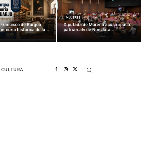
MUJERES
 Francisco de Burgoa
Diputada de Morena acusa «pacto
memoria histórica de la...
patriarcal» de Noé Jara...
CULTURA