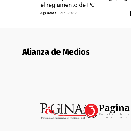
el reglamento de PC
Agencias
-
28/09/2017
Alianza de Medios
Pagina
Periodismo huma
con mision social