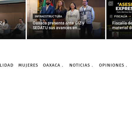
INFRAESTRUCTURA
FISCALÍA
Z y
Oaxaca presenta ante GIZ y
Fiscalía d
.
SEDATU sus avances en...
material d
LIDAD
MUJERES
OAXACA
NOTICIAS
OPINIONES