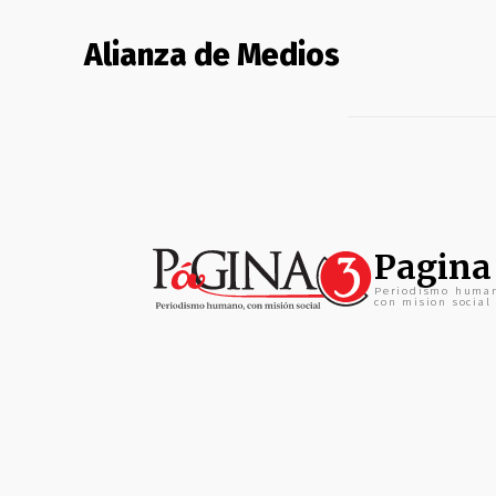
Alianza de Medios
Pagina
Periodismo huma
con mision social