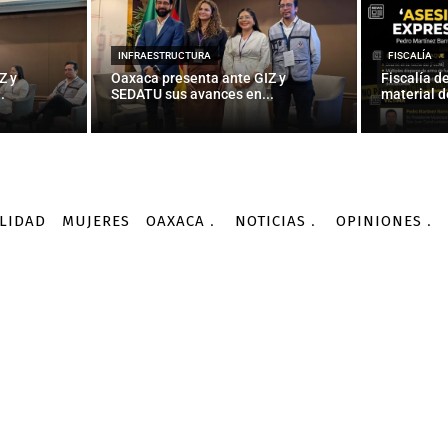
INFRAESTRUCTURA
FISCALÍA
Z y
Oaxaca presenta ante GIZ y
Fiscalía d
.
SEDATU sus avances en...
material d
LIDAD
MUJERES
OAXACA
NOTICIAS
OPINIONES