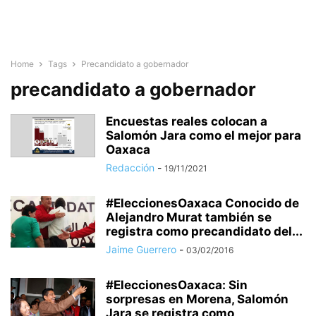
Home
Tags
Precandidato a gobernador
precandidato a gobernador
Encuestas reales colocan a
Salomón Jara como el mejor para
Oaxaca
Redacción
-
19/11/2021
#EleccionesOaxaca Conocido de
Alejandro Murat también se
registra como precandidato del...
Jaime Guerrero
-
03/02/2016
#EleccionesOaxaca: Sin
sorpresas en Morena, Salomón
Jara se registra como