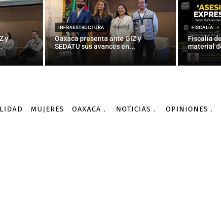
INFRAESTRUCTURA
FISCALÍA
Z y
Oaxaca presenta ante GIZ y
Fiscalía d
.
SEDATU sus avances en...
material d
LIDAD
MUJERES
OAXACA
NOTICIAS
OPINIONES