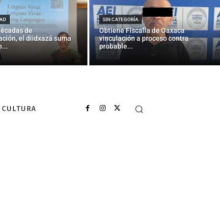
AD
SIN CATEGORÍA
décadas de
Obtiene Fiscalía de Oaxaca
ción, el diidxazá suma
vinculación a proceso contra
...
probable...
CULTURA