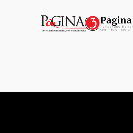
Pagina
Periodismo huma
con mision social