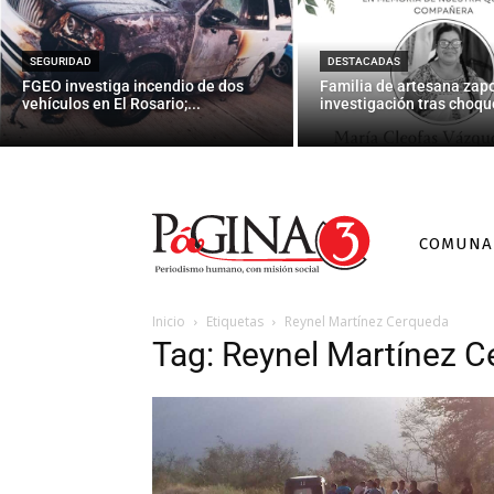
SEGURIDAD
DESTACADAS
FGEO investiga incendio de dos
Familia de artesana zap
vehículos en El Rosario;...
investigación tras choque
COMUNA
Inicio
Etiquetas
Reynel Martínez Cerqueda
Tag: Reynel Martínez 