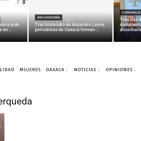
COMUNALID
SIN CATEGORÍA
Tras tres 
oteca pide
Tras homicidio de Alejandro Leyva,
documenta
 en...
periodistas de Oaxaca forman...
diccionario
LIDAD
MUJERES
OAXACA
NOTICIAS
OPINIONES
Cerqueda