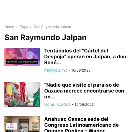
Home
Tags
San Raymundo Jalpan
San Raymundo Jalpan
Tentáculos del “Cártel del
Despojo” operan en Jalpan; a don
René...
Pagina3.mx
-
16/08/2023
“Nadie que visite el paraíso de
Oaxaca merece encontrarse con
un...
Comunicados
-
19/05/2023
Anáhuac Oaxaca sede del
Congreso Latinoamericano de
Opinión Pública – Wapor