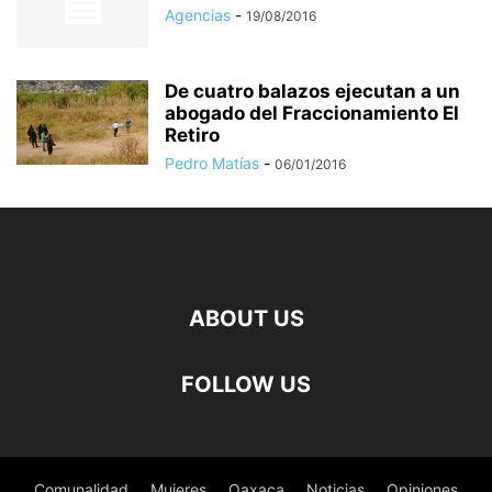
Agencias
-
19/08/2016
De cuatro balazos ejecutan a un
abogado del Fraccionamiento El
Retiro
Pedro Matías
-
06/01/2016
ABOUT US
FOLLOW US
Comunalidad
Mujeres
Oaxaca
Noticias
Opiniones