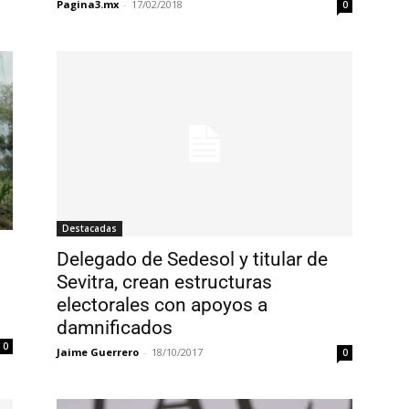
Pagina3.mx
-
17/02/2018
0
Destacadas
Delegado de Sedesol y titular de
Sevitra, crean estructuras
electorales con apoyos a
damnificados
0
Jaime Guerrero
-
18/10/2017
0