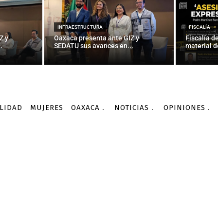
INFRAESTRUCTURA
FISCALÍA
Z y
Oaxaca presenta ante GIZ y
Fiscalía d
.
SEDATU sus avances en...
material d
LIDAD
MUJERES
OAXACA
NOTICIAS
OPINIONES