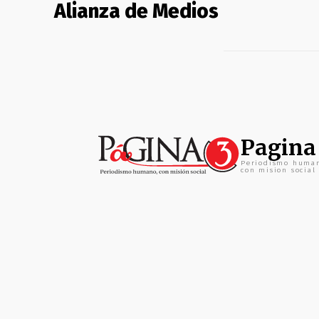
Alianza de Medios
Pagina
Periodismo huma
con mision social