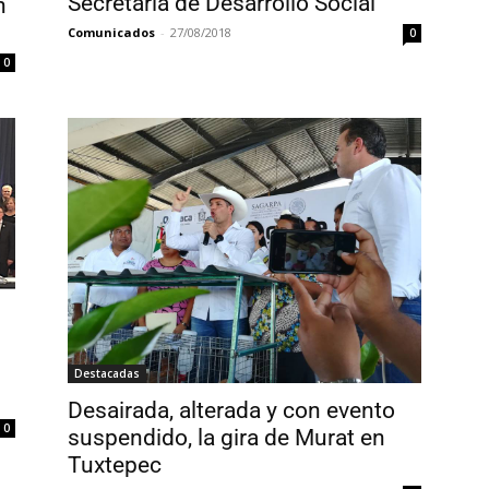
Secretaría de Desarrollo Social
n
Comunicados
-
27/08/2018
0
0
Destacadas
Desairada, alterada y con evento
0
suspendido, la gira de Murat en
Tuxtepec