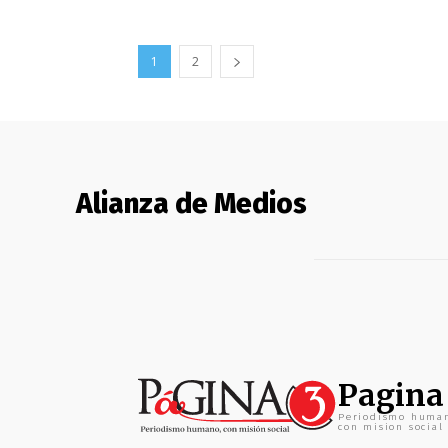
1
2
Alianza de Medios
Pagina
Periodismo huma
con mision social