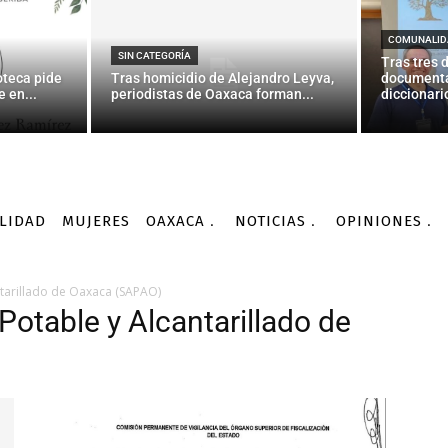
COMUNALID
SIN CATEGORÍA
Tras tres 
oteca pide
Tras homicidio de Alejandro Leyva,
documenta
 en...
periodistas de Oaxaca forman...
diccionario
LIDAD
MUJERES
OAXACA
NOTICIAS
OPINIONES
ntarillado de Oaxaca (SAPAO)
Potable y Alcantarillado de