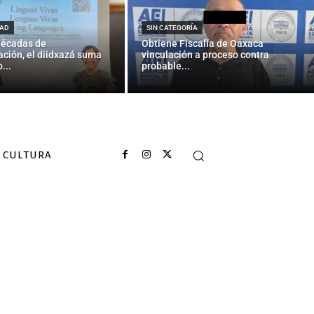
AD
SIN CATEGORÍA
décadas de
Obtiene Fiscalía de Oaxaca
ción, el diidxazá suma
vinculación a proceso contra
...
probable...
CULTURA