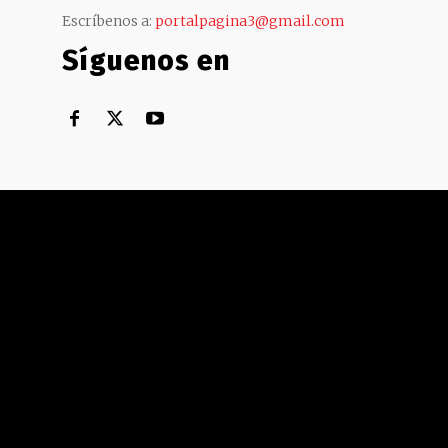
Escríbenos a:
portalpagina3@gmail.com
Síguenos en
Territorial