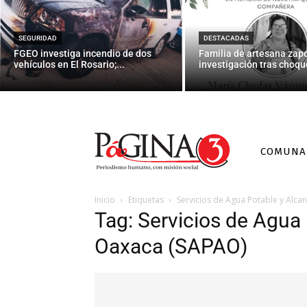
SEGURIDAD
DESTACADAS
FGEO investiga incendio de dos
Familia de artesana zap
vehículos en El Rosario;...
investigación tras choque
COMUNA
Inicio
Etiquetas
Servicios de Agua Potable y Alca
Tag: Servicios de Agua 
Oaxaca (SAPAO)