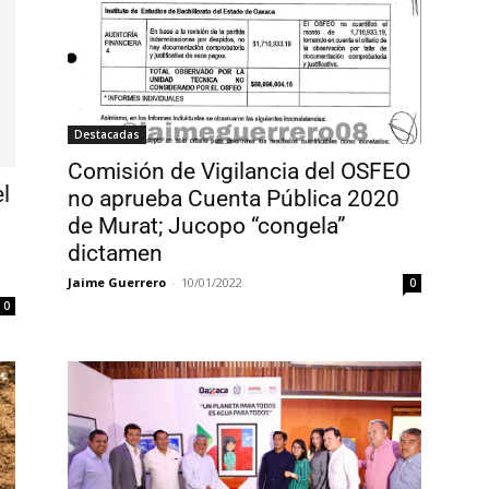
Destacadas
Comisión de Vigilancia del OSFEO
l
no aprueba Cuenta Pública 2020
de Murat; Jucopo “congela”
dictamen
Jaime Guerrero
-
10/01/2022
0
0