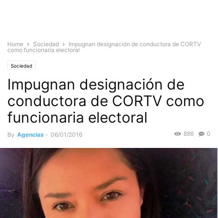
Home
Sociedad
Impugnan designación de conductora de CORTV
como funcionaria electoral
Sociedad
Impugnan designación de
conductora de CORTV como
funcionaria electoral
886
0
By
Agencias
-
06/01/2016