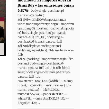
movilidad: 32 mujeres operan
BinniBus y las emisiones bajan
6.87%
body.single-post:has(.p3-
transit-oaxaca-full)
.tdi_89{width:100%!important;max-
width:none!important;margin:0!importan
t;padding:0!important;float:none!importa
nt} body.single-post:has(.p3-transit-
oaxaca-full) .tdi_105, body.single-
post:has(.p3-transit-oaxaca-full)
.tdi_90{display:none!important}
body.single-post:has(.p3-transit-oaxaca-
full)
.tdi_91{padding:0!important;margin:0!im
portant} body.single-post:has(.p3-
transit-oaxaca-full) .tdi_91>.tdb-block-
inner, body.single-post:has(.p3-transit-
oaxaca-full) .tdc-
row.stretch_row_1200{width:100%!imp
ortant;max-width:none!important} .p3-
transit-oaxaca{ --ink:#12202a; --
muted:#55697a; --paper:#eef3f2; --
white:#fff; --line:rgba(10,25,35,.14); --
deep:#0a1f2e; ...