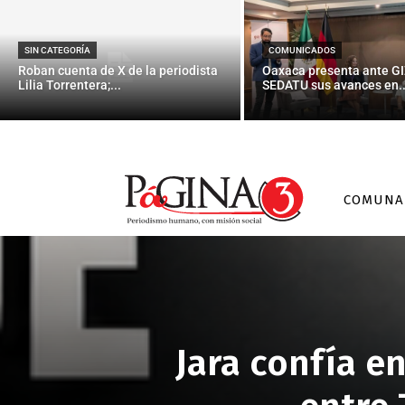
SIN CATEGORÍA
COMUNICADOS
Roban cuenta de X de la periodista
Oaxaca presenta ante GI
Lilia Torrentera;...
SEDATU sus avances en..
COMUNA
Jara confía e