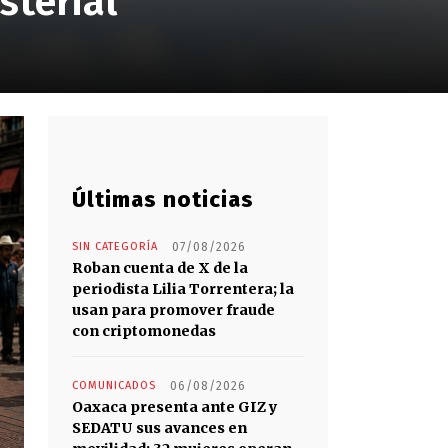
sterial
Últimas noticias
SIN CATEGORÍA
07/08/2026
Roban cuenta de X de la
periodista Lilia Torrentera; la
usan para promover fraude
con criptomonedas
COMUNICADOS
06/08/2026
Oaxaca presenta ante GIZ y
SEDATU sus avances en