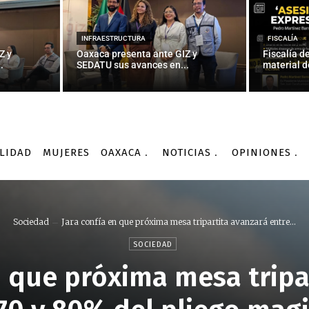
INFRAESTRUCTURA
FISCALÍA
Z y
Oaxaca presenta ante GIZ y
Fiscalía d
.
SEDATU sus avances en...
material d
LIDAD
MUJERES
OAXACA
NOTICIAS
OPINIONES
Sociedad
Jara confía en que próxima mesa tripartita avanzará entre...
SOCIEDAD
n que próxima mesa tripa