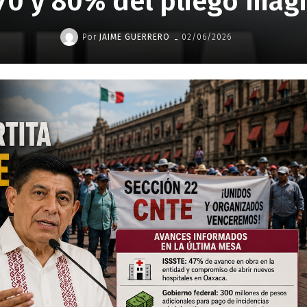
70 y 80% del pliego magi
-
Por
JAIME GUERRERO
02/06/2026