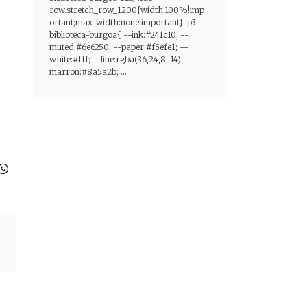
row.stretch_row_1200{width:100%!imp
ortant;max-width:none!important} .p3-
biblioteca-burgoa{ --ink:#241c10; --
muted:#6e6250; --paper:#f5efe1; --
white:#fff; --line:rgba(36,24,8,.14); --
marron:#8a5a2b; ...