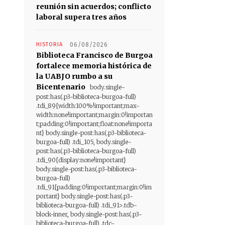
reunión sin acuerdos; conflicto
laboral supera tres años
HISTORIA
06/08/2026
Biblioteca Francisco de Burgoa
fortalece memoria histórica de
la UABJO rumbo a su
Bicentenario
body.single-
post:has(.p3-biblioteca-burgoa-full)
.tdi_89{width:100%!important;max-
width:none!important;margin:0!importan
t;padding:0!important;float:none!importa
nt} body.single-post:has(.p3-biblioteca-
burgoa-full) .tdi_105, body.single-
post:has(.p3-biblioteca-burgoa-full)
.tdi_90{display:none!important}
body.single-post:has(.p3-biblioteca-
burgoa-full)
.tdi_91{padding:0!important;margin:0!im
portant} body.single-post:has(.p3-
biblioteca-burgoa-full) .tdi_91>.tdb-
block-inner, body.single-post:has(.p3-
biblioteca-burgoa-full) .tdc-