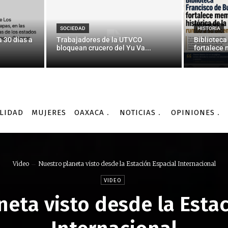
SOCIEDAD
HISTORIA
 30 días a
Trabajadores de la UTVCO
Biblioteca
bloquean crucero del Yu Va...
fortalece 
LIDAD
MUJERES
OAXACA
NOTICIAS
OPINIONES
Video
Nuestro planeta visto desde la Estación Espacial Internacional
VIDEO
neta visto desde la Estac