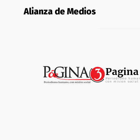
Alianza de Medios
Pagina
Periodismo huma
con mision social