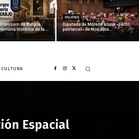
MUJERES
 Francisco de Burgoa
Diputada de Morena acusa «pacto
memoria histórica de la...
patriarcal» de Noé Jara...
CULTURA
ión Espacial