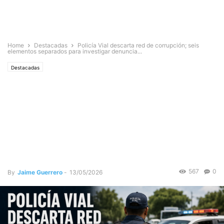
Home
Destacadas
Policía Vial descarta red de corrupción; seis
elementos separados para investigar denuncia...
Destacadas
POLICÍA VIAL DESCARTA RED
DE CORRUPCIÓN; SEIS
ELEMENTOS SEPARADOS
PARA INVESTIGAR DENUNCIA
EN REDES SOCIALES
567
0
By
Jaime Guerrero
-
13/05/2026