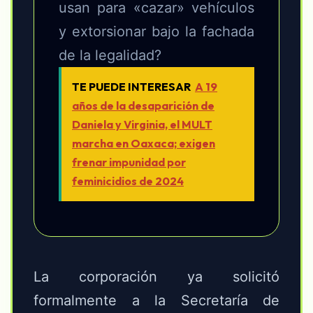
usan para «cazar» vehículos
y extorsionar bajo la fachada
de la legalidad?
TE PUEDE INTERESAR
A 19
años de la desaparición de
Daniela y Virginia, el MULT
marcha en Oaxaca; exigen
frenar impunidad por
feminicidios de 2024
La corporación ya solicitó
formalmente a la Secretaría de