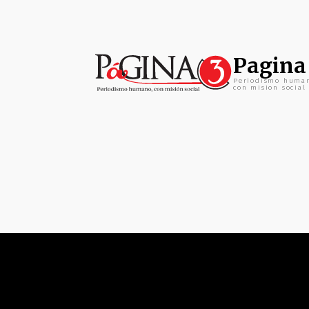
Pagina
Periodismo huma
con mision social