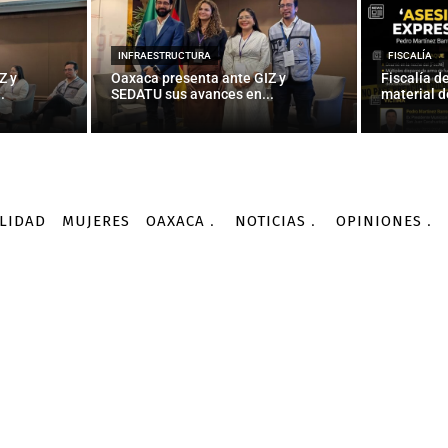
INFRAESTRUCTURA
FISCALÍA
Z y
Oaxaca presenta ante GIZ y
Fiscalía d
.
SEDATU sus avances en...
material d
LIDAD
MUJERES
OAXACA
NOTICIAS
OPINIONES