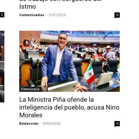
Istmo
0
Comunicados
-
12/01/2026
0
Democracia
La Ministra Piña ofende la
inteligencia del pueblo, acusa Nino
Morales
Redacción
-
09/09/2024
0