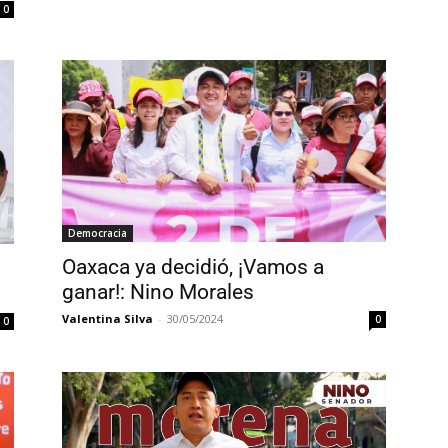
0
Democracia
Oaxaca ya decidió, ¡Vamos a
ganar!: Nino Morales
Valentina Silva
-
30/05/2024
0
0