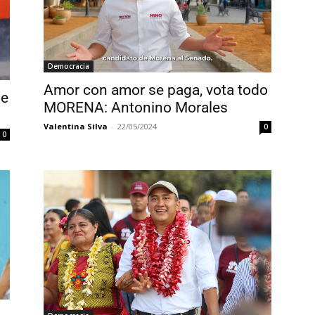
Democracia
Amor con amor se paga, vota todo
ue
MORENA: Antonino Morales
Valentina Silva
-
22/05/2024
0
0