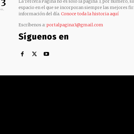
 3
La Tercera Página no es sólo la página 3, por número, sin
espacio en el que se incorporan siempre las mejores fir
no,
información del día.
Conoce toda la historia aquí
Escríbenos a:
portalpagina3@gmail.com
Síguenos en
Territorial