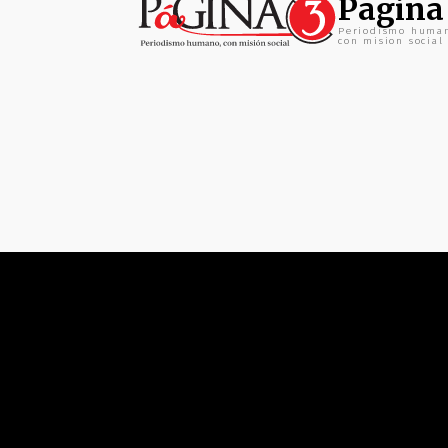
Pagina
Periodismo huma
con mision social