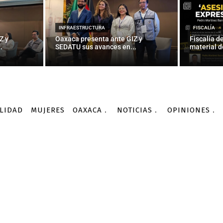
INFRAESTRUCTURA
FISCALÍA
Z y
Oaxaca presenta ante GIZ y
Fiscalía d
.
SEDATU sus avances en...
material d
LIDAD
MUJERES
OAXACA
NOTICIAS
OPINIONES