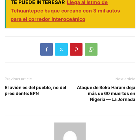
TE PUEDE INTERESAR
Llega al Istmo de
Tehuantepec buque coreano con 3 mil autos
para el corredor interoceánico
Previous article
Next article
El avión es del pueblo, no del
Ataque de Boko Haram deja
presidente: EPN
más de 60 muertos en
Nigeria — La Jornada