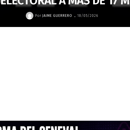
ELECTORAL A MÁS DE 17 M
-
Por
JAIME GUERRERO
18/05/2026