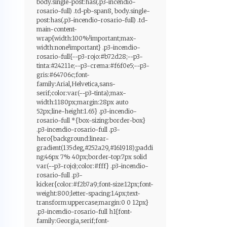
body.single-post:has(.p3-incendio-
rosario-full) .td-pb-span8, body.single-
post:has(.p3-incendio-rosario-full) .td-
main-content-
wrap{width:100%!important;max-
width:none!important} .p3-incendio-
rosario-full{--p3-rojo:#b72d28;--p3-
tinta:#24211e;--p3-crema:#f6f0e5;--p3-
gris:#64706c;font-
family:Arial,Helvetica,sans-
serif;color:var(--p3-tinta);max-
width:1180px;margin:28px auto
52px;line-height:1.65} .p3-incendio-
rosario-full *{box-sizing:border-box}
.p3-incendio-rosario-full .p3-
hero{background:linear-
gradient(135deg,#252a29,#161918);paddi
ng:46px 7% 40px;border-top:7px solid
var(--p3-rojo);color:#fff} .p3-incendio-
rosario-full .p3-
kicker{color:#f2b7a9;font-size:12px;font-
weight:800;letter-spacing:1.4px;text-
transform:uppercase;margin:0 0 12px}
.p3-incendio-rosario-full h1{font-
family:Georgia,serif;font-