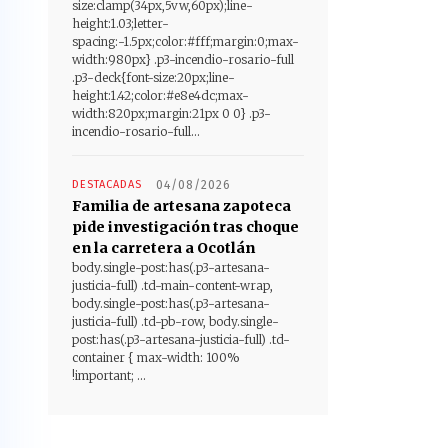
size:clamp(34px,5vw,60px);line-
height:1.03;letter-
spacing:-1.5px;color:#fff;margin:0;max-
width:980px} .p3-incendio-rosario-full
.p3-deck{font-size:20px;line-
height:1.42;color:#e8e4dc;max-
width:820px;margin:21px 0 0} .p3-
incendio-rosario-full...
DESTACADAS
04/08/2026
Familia de artesana zapoteca
pide investigación tras choque
en la carretera a Ocotlán
body.single-post:has(.p3-artesana-
justicia-full) .td-main-content-wrap,
body.single-post:has(.p3-artesana-
justicia-full) .td-pb-row, body.single-
post:has(.p3-artesana-justicia-full) .td-
container { max-width: 100%
!important; ...