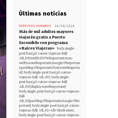
Últimas noticias
DERECHOS HUMANOS
06/08/2026
Más de mil adultos mayores
viajarán gratis a Puerto
Escondido con programa
«Raíces Viajeras»
body.single-
post:has(.p3-raices-viajeras-full)
.tdi_89{width:100%!important;max-
width:none!important;margin:0!importan
t;padding:0!important;float:none!importa
nt} body.single-post:has(.p3-raices-
viajeras-full) .tdi_105, body.single-
post:has(.p3-raices-viajeras-full)
.tdi_90{display:none!important}
body.single-post:has(.p3-raices-viajeras-
full)
.tdi_91{padding:0!important;margin:0!im
portant} body.single-post:has(.p3-raices-
viajeras-full) .tdi_91>.tdb-block-inner,
body.single-post:has(.p3-raices-viajeras-