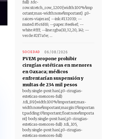
full) .tdc-
row.stretch_row_1200{width:100%!imp
ortant;max-width:none!important} .p3-
raices-viajeras{ --ink:#132019; --
muted:#5c6f65; --paper:#eef4ef; --
white:#fff; --line:rgba(10,32,20,.14); --
verde:#2f7a5e; ...
SOCIEDAD
06/08/2026
PVEM propone prohibir
cirugías estéticas en menores
en Oaxaca; médicos
enfrentarían suspensión y
multas de 234 mil pesos
body.single-post:has(.p3-cirugias-
esteticas-menores-full)
.tdi_89{width:100%!important;max-
width:none!important;margin:0!importan
t;padding:0!important;float:none!importa
nt} body.single-post:has(.p3-cirugias-
esteticas-menores-full) .tdi_105,
body.single-post:has(.p3-cirugias-
esteticas-menores-full)