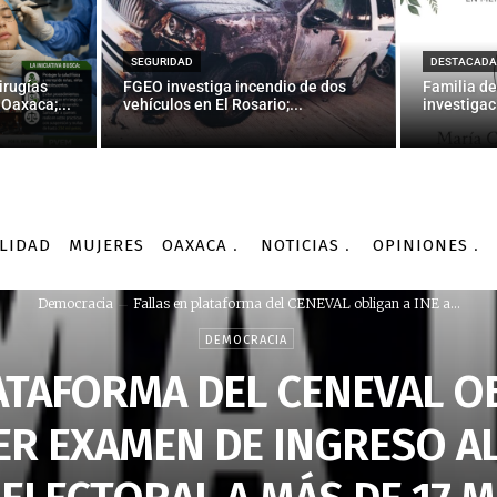
SEGURIDAD
DESTACADA
irugías
FGEO investiga incendio de dos
Familia de
Oaxaca;...
vehículos en El Rosario;...
investigac
LIDAD
MUJERES
OAXACA
NOTICIAS
OPINIONES
Democracia
Fallas en plataforma del CENEVAL obligan a INE a...
DEMOCRACIA
ATAFORMA DEL CENEVAL OB
R EXAMEN DE INGRESO AL