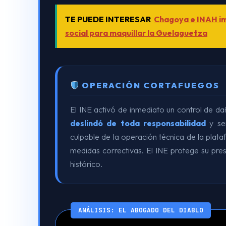
TE PUEDE INTERESAR
Chagoya e INAH im
social para maquillar la Guelaguetza
OPERACIÓN CORTAFUEGOS
El INE activó de inmediato un control de dañ
deslindó de toda responsabilidad
y se
culpable de la operación técnica de la plat
medidas correctivas. El INE protege su pre
histórico.
ANÁLISIS: EL ABOGADO DEL DIABLO