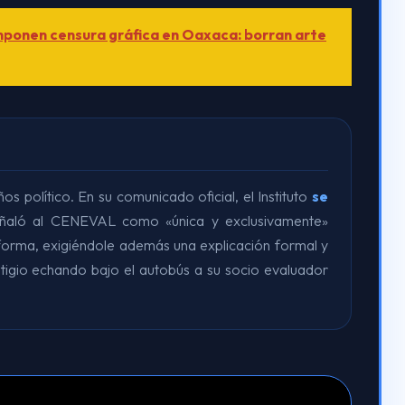
ponen censura gráfica en Oaxaca: borran arte
os político. En su comunicado oficial, el Instituto
se
ñaló al CENEVAL como «única y exclusivamente»
aforma, exigiéndole además una explicación formal y
stigio echando bajo el autobús a su socio evaluador