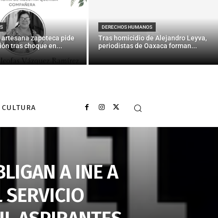
S
DERECHOS HUMANOS
 artesana zapoteca pide
Tras homicidio de Alejandro Leyva,
ión tras choque en...
periodistas de Oaxaca forman...
CULTURA
LIGAN A INE A
 SERVICIO