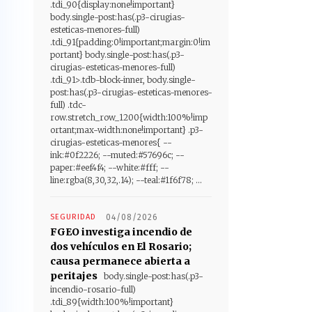
.tdi_90{display:none!important}
body.single-post:has(.p3-cirugias-
esteticas-menores-full)
.tdi_91{padding:0!important;margin:0!im
portant} body.single-post:has(.p3-
cirugias-esteticas-menores-full)
.tdi_91>.tdb-block-inner, body.single-
post:has(.p3-cirugias-esteticas-menores-
full) .tdc-
row.stretch_row_1200{width:100%!imp
ortant;max-width:none!important} .p3-
cirugias-esteticas-menores{ --
ink:#0f2226; --muted:#57696c; --
paper:#eef4f4; --white:#fff; --
line:rgba(8,30,32,.14); --teal:#1f6f78; ...
SEGURIDAD
04/08/2026
FGEO investiga incendio de
dos vehículos en El Rosario;
causa permanece abierta a
peritajes
body.single-post:has(.p3-
incendio-rosario-full)
.tdi_89{width:100%!important}