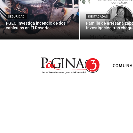
Seúl suspend
SEGURIDAD
DESTACADAS
FGEO investiga incendio de dos
Familia de artesana zap
vehículos en El Rosario;...
investigación tras choque
COMUNA