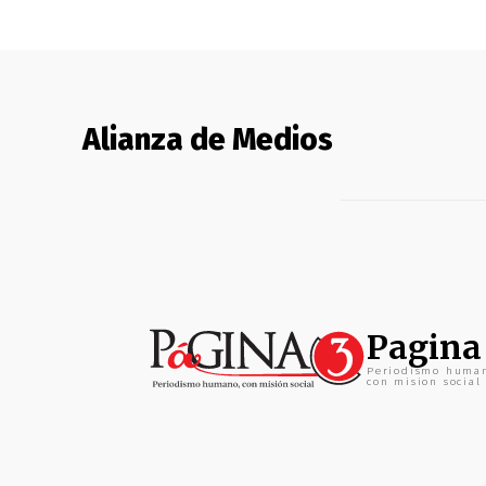
Alianza de Medios
Pagina
Periodismo huma
con mision social