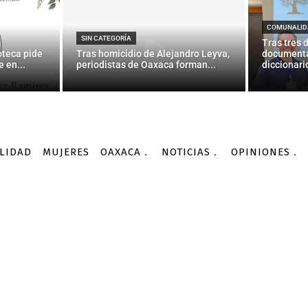
e la cooperación industr
del Norte
COMUNALID
SIN CATEGORÍA
Tras tres 
oteca pide
Tras homicidio de Alejandro Leyva,
documenta
 en...
periodistas de Oaxaca forman...
diccionario
-
Por
AGENCIA INFORMATIVA CONACYT
10/02/2016
LIDAD
MUJERES
OAXACA
NOTICIAS
OPINIONES