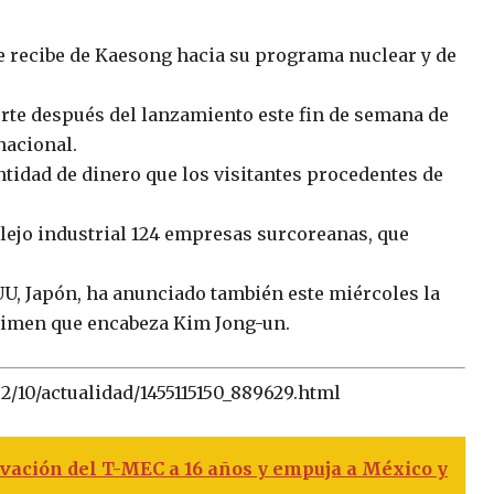
e recibe de Kaesong hacia su programa nuclear y de
orte después del lanzamiento este fin de semana de
nacional.
ntidad de dinero que los visitantes procedentes de
lejo industrial 124 empresas surcoreanas, que
 UU, Japón, ha anunciado también este miércoles la
gimen que encabeza Kim Jong-un.
02/10/actualidad/1455115150_889629.html
vación del T-MEC a 16 años y empuja a México y