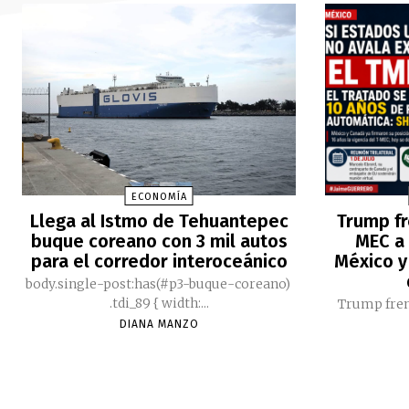
ECONOMÍA
Llega al Istmo de Tehuantepec
Trump fr
buque coreano con 3 mil autos
MEC a 
para el corredor interoceánico
México y
body.single-post:has(#p3-buque-coreano)
.tdi_89 { width:...
Trump fren
DIANA MANZO