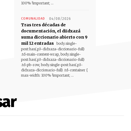
100% !important; ...
COMUNALIDAD
04/08/2026
Tras tres décadas de
documentación, el diidxazá
suma diccionario abierto con 9
mil 12 entradas
body.single-
post:has(.p3-didxaza-diccionario-full)
.td-main-content-wrap, body.single-
post:has(.p3-didxaza-diccionario-full)
.td-pb-row, body.single-post:has(.p3-
didxaza-diccionario-full) .td-container {
max-width: 100% !important; ...
sar