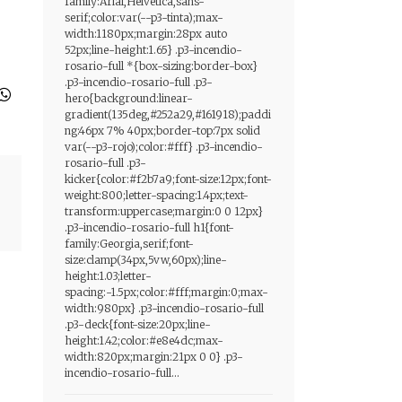
family:Arial,Helvetica,sans-
serif;color:var(--p3-tinta);max-
width:1180px;margin:28px auto
52px;line-height:1.65} .p3-incendio-
rosario-full *{box-sizing:border-box}
.p3-incendio-rosario-full .p3-
hero{background:linear-
gradient(135deg,#252a29,#161918);paddi
ng:46px 7% 40px;border-top:7px solid
var(--p3-rojo);color:#fff} .p3-incendio-
rosario-full .p3-
kicker{color:#f2b7a9;font-size:12px;font-
weight:800;letter-spacing:1.4px;text-
transform:uppercase;margin:0 0 12px}
.p3-incendio-rosario-full h1{font-
family:Georgia,serif;font-
size:clamp(34px,5vw,60px);line-
height:1.03;letter-
spacing:-1.5px;color:#fff;margin:0;max-
width:980px} .p3-incendio-rosario-full
.p3-deck{font-size:20px;line-
height:1.42;color:#e8e4dc;max-
width:820px;margin:21px 0 0} .p3-
incendio-rosario-full...