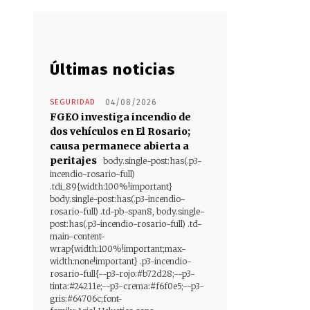
Últimas noticias
SEGURIDAD
04/08/2026
FGEO investiga incendio de
dos vehículos en El Rosario;
causa permanece abierta a
peritajes
body.single-post:has(.p3-
incendio-rosario-full)
.tdi_89{width:100%!important}
body.single-post:has(.p3-incendio-
rosario-full) .td-pb-span8, body.single-
post:has(.p3-incendio-rosario-full) .td-
main-content-
wrap{width:100%!important;max-
width:none!important} .p3-incendio-
rosario-full{--p3-rojo:#b72d28;--p3-
tinta:#24211e;--p3-crema:#f6f0e5;--p3-
gris:#64706c;font-