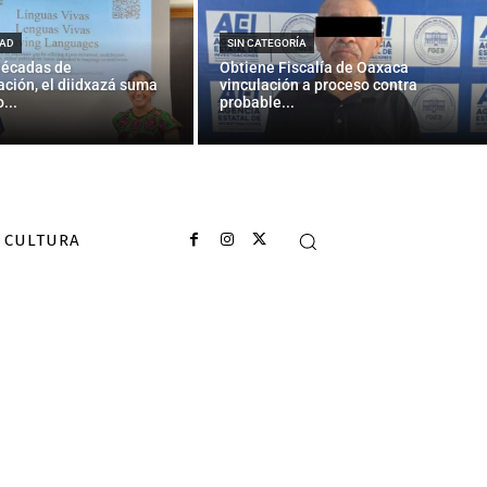
ial con Corea
AD
SIN CATEGORÍA
décadas de
Obtiene Fiscalía de Oaxaca
ción, el diidxazá suma
vinculación a proceso contra
...
probable...
CULTURA