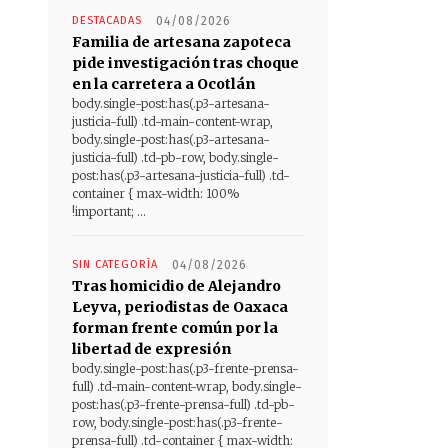
DESTACADAS
04/08/2026
Familia de artesana zapoteca
pide investigación tras choque
en la carretera a Ocotlán
body.single-post:has(.p3-artesana-
justicia-full) .td-main-content-wrap,
body.single-post:has(.p3-artesana-
justicia-full) .td-pb-row, body.single-
post:has(.p3-artesana-justicia-full) .td-
container { max-width: 100%
!important; ...
SIN CATEGORÍA
04/08/2026
Tras homicidio de Alejandro
Leyva, periodistas de Oaxaca
forman frente común por la
libertad de expresión
body.single-post:has(.p3-frente-prensa-
full) .td-main-content-wrap, body.single-
post:has(.p3-frente-prensa-full) .td-pb-
row, body.single-post:has(.p3-frente-
prensa-full) .td-container { max-width: