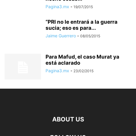
Pagina3.mx
-
19/07/2015
“PRI no le entrará a la guerra
sucia; eso es para...
Jaime Guerrero
-
08/05/2015
Para Mafud, el caso Murat ya
está aclarado
Pagina3.mx
-
23/02/2015
ABOUT US