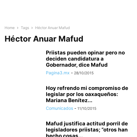
Home
Tags
Héctor Anuar Mafud
Héctor Anuar Mafud
Priistas pueden opinar pero no
deciden candidatura a
Gobernador, dice Mafud
Pagina3.mx
-
28/10/2015
Hoy refrendo mi compromiso de
legislar por los oaxaqueños:
Mariana Benítez...
Comunicados
-
11/10/2015
Mafud justifica actitud porril de
legisladores priistas; ”otros han
hecho cosas...