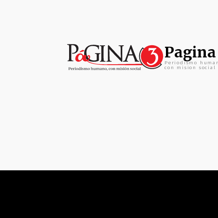
Pagina
Periodismo huma
con mision social