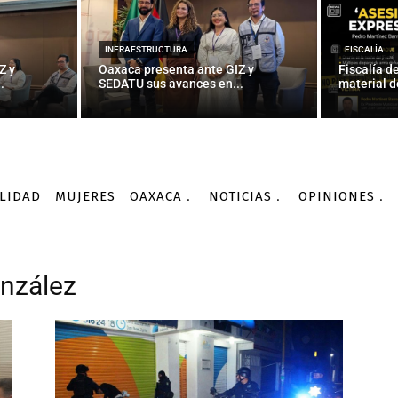
INFRAESTRUCTURA
FISCALÍA
Z y
Oaxaca presenta ante GIZ y
Fiscalía d
.
SEDATU sus avances en...
material d
LIDAD
MUJERES
OAXACA
NOTICIAS
OPINIONES
onzález