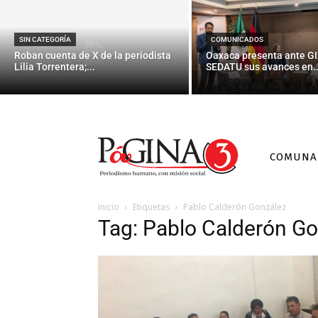
SIN CATEGORÍA
COMUNICADOS
Roban cuenta de X de la periodista
Oaxaca presenta ante GI
Lilia Torrentera;...
SEDATU sus avances en..
COMUNA
Inicio
Etiquetas
Pablo Calderón González
Tag: Pablo Calderón G