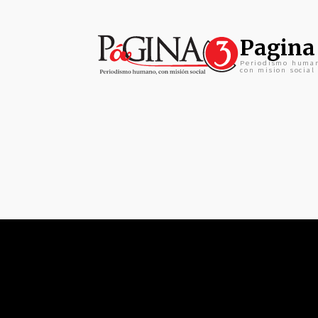
Pagina
Periodismo huma
con mision social