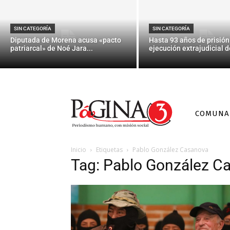
SIN CATEGORÍA
SIN CATEGORÍA
Diputada de Morena acusa «pacto
Hasta 93 años de prisión
patriarcal» de Noé Jara...
ejecución extrajudicial de
COMUNA
Inicio
Etiquetas
Pablo González Casanova
Tag: Pablo González C