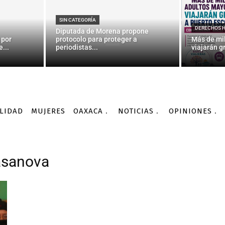
SIN CATEGORÍA
DERECHOS 
Diputada de Morena propone
 por
protocolo para proteger a
Más de mi
...
periodistas...
viajarán gr
LIDAD
MUJERES
OAXACA
NOTICIAS
OPINIONES
asanova