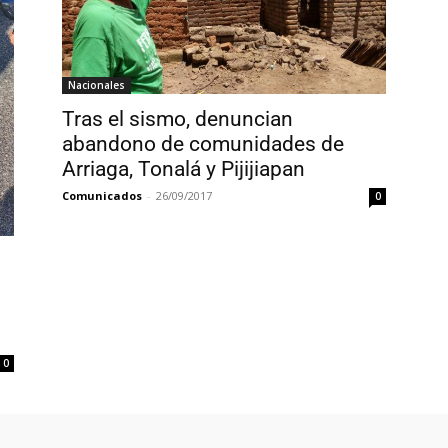
Nacionales
Tras el sismo, denuncian
abandono de comunidades de
Arriaga, Tonalá y Pijijiapan
Comunicados
-
26/09/2017
0
0