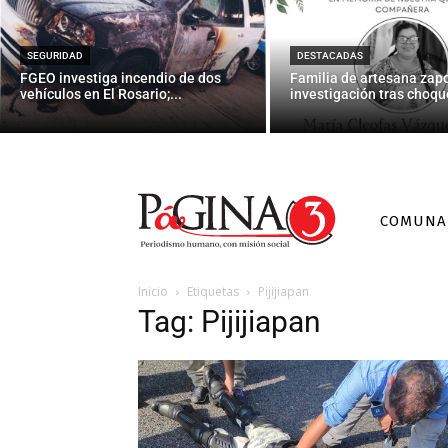
SEGURIDAD
DESTACADAS
FGEO investiga incendio de dos
Familia de artesana zap
vehículos en El Rosario;...
investigación tras choque
COMUNA
Inicio
Etiquetas
Pijijiapan
Tag: Pijijiapan