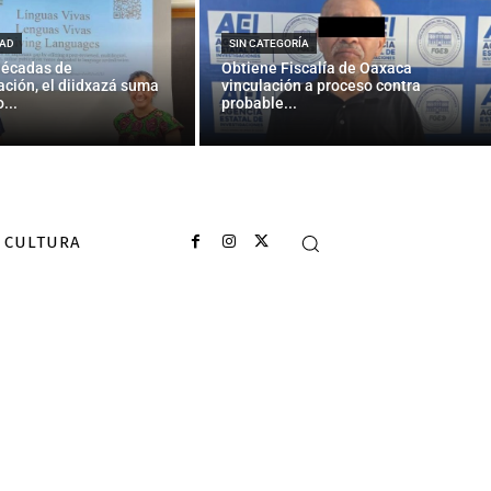
AD
SIN CATEGORÍA
décadas de
Obtiene Fiscalía de Oaxaca
ción, el diidxazá suma
vinculación a proceso contra
...
probable...
CULTURA