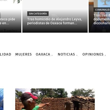
COMUNALID
SIN CATEGORÍA
Tras tres 
oteca pide
Tras homicidio de Alejandro Leyva,
documenta
 en...
periodistas de Oaxaca forman...
diccionario
LIDAD
MUJERES
OAXACA
NOTICIAS
OPINIONES