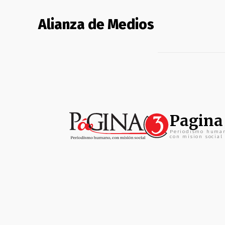
Alianza de Medios
Pagina
Periodismo huma
con mision social