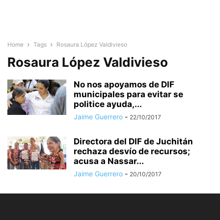
Home
Tags
Rosaura López Valdivieso
Rosaura López Valdivieso
No nos apoyamos de DIF
municipales para evitar se
politice ayuda,...
Jaime Guerrero
-
22/10/2017
Directora del DIF de Juchitán
rechaza desvío de recursos;
acusa a Nassar...
Jaime Guerrero
-
20/10/2017