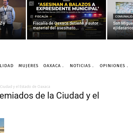
FISCALÍA
COMUNALID
Z y
Fiscalía de Oaxaca detiene a autor
San Migue
.
material del asesinato...
ejidatarios
LIDAD
MUJERES
OAXACA
NOTICIAS
OPINIONES
 Ciudad y el Estado de Oaxaca
emiados de la Ciudad y el