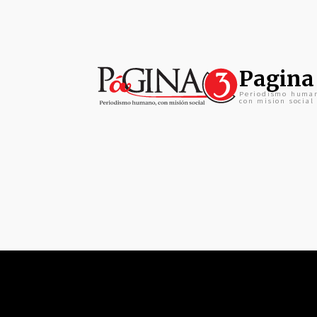
Pagina
Periodismo huma
con mision social