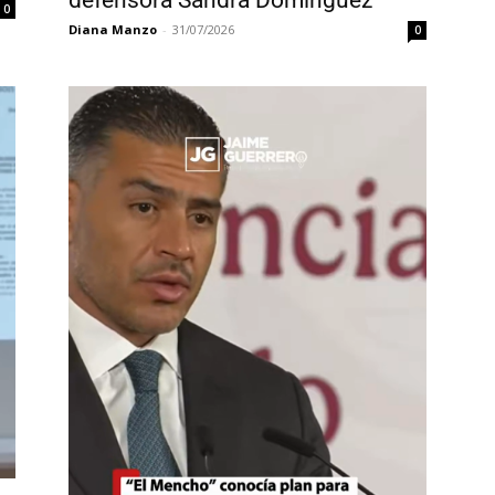
defensora Sandra Domínguez
0
Diana Manzo
-
31/07/2026
0