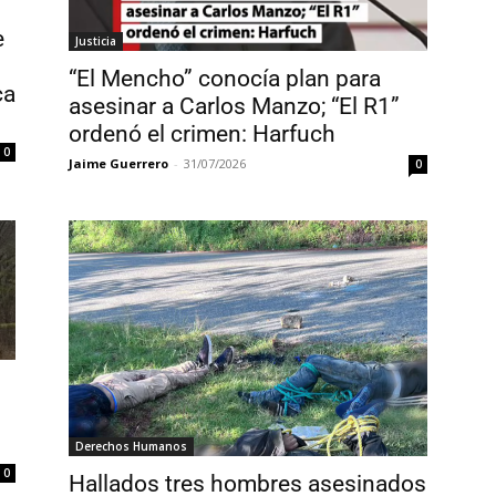
e
Justicia
“El Mencho” conocía plan para
ca
asesinar a Carlos Manzo; “El R1”
ordenó el crimen: Harfuch
0
Jaime Guerrero
-
31/07/2026
0
Derechos Humanos
0
Hallados tres hombres asesinados