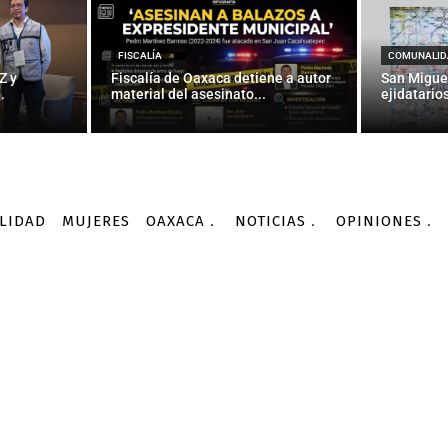
FISCALÍA
COMUNALID
Z y
Fiscalía de Oaxaca detiene a autor
San Migue
.
material del asesinato...
ejidatarios
LIDAD
MUJERES
OAXACA
NOTICIAS
OPINIONES