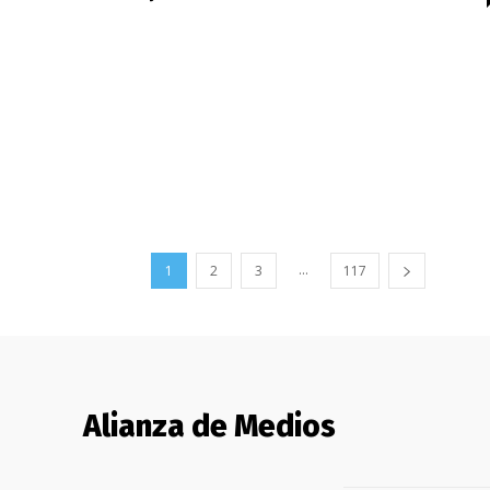
...
1
2
3
117
Alianza de Medios