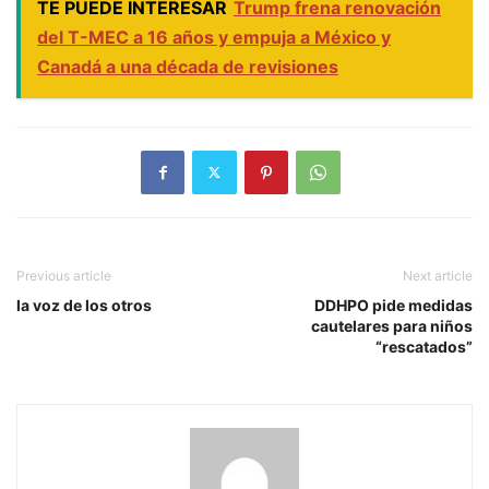
TE PUEDE INTERESAR
Trump frena renovación
del T-MEC a 16 años y empuja a México y
Canadá a una década de revisiones
Previous article
Next article
la voz de los otros
DDHPO pide medidas
cautelares para niños
“rescatados”