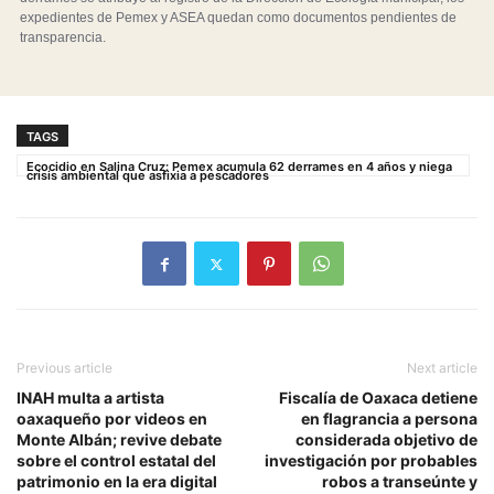
expedientes de Pemex y ASEA quedan como documentos pendientes de
transparencia.
TAGS
Ecocidio en Salina Cruz: Pemex acumula 62 derrames en 4 años y niega
crisis ambiental que asfixia a pescadores
Previous article
Next article
INAH multa a artista
Fiscalía de Oaxaca detiene
oaxaqueño por videos en
en flagrancia a persona
Monte Albán; revive debate
considerada objetivo de
sobre el control estatal del
investigación por probables
patrimonio en la era digital
robos a transeúnte y