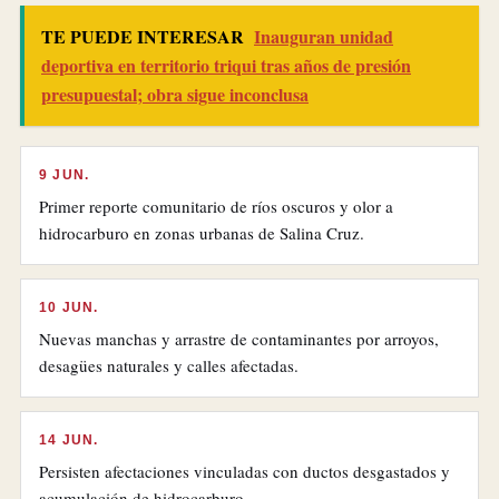
TE PUEDE INTERESAR
Inauguran unidad
deportiva en territorio triqui tras años de presión
presupuestal; obra sigue inconclusa
9 JUN.
Primer reporte comunitario de ríos oscuros y olor a
hidrocarburo en zonas urbanas de Salina Cruz.
10 JUN.
Nuevas manchas y arrastre de contaminantes por arroyos,
desagües naturales y calles afectadas.
14 JUN.
Persisten afectaciones vinculadas con ductos desgastados y
acumulación de hidrocarburo.