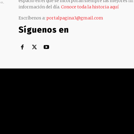
espacio en el que se incorporan siempre las mejores fir
no,
información del día.
Conoce toda la historia aquí
Escríbenos a:
portalpagina3@gmail.com
Síguenos en
Territorial