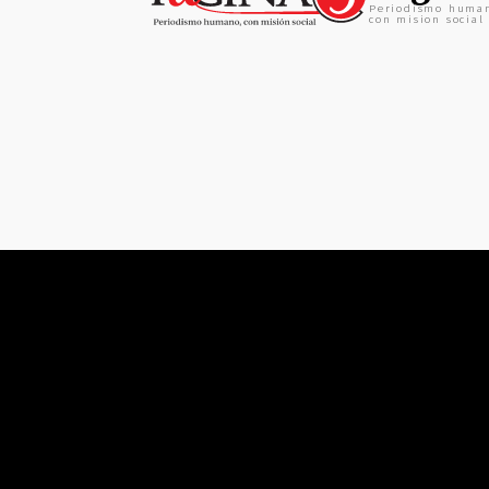
Periodismo huma
con mision social