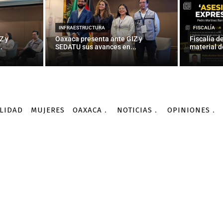
INFRAESTRUCTURA
FISCALÍA
Z y
Oaxaca presenta ante GIZ y
Fiscalía d
.
SEDATU sus avances en...
material d
LIDAD
MUJERES
OAXACA
NOTICIAS
OPINIONES