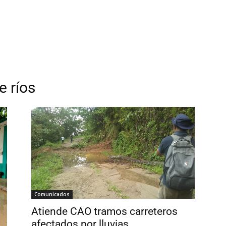
 ríos
Comunicados
Atiende CAO tramos carreteros
afectados por lluvias