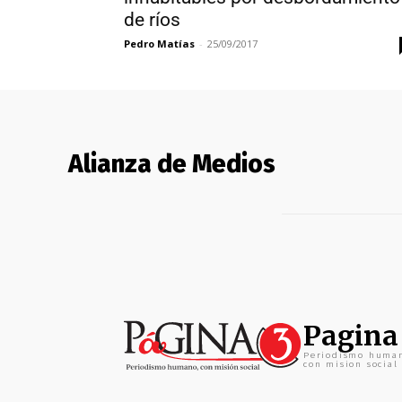
de ríos
Pedro Matías
-
25/09/2017
Alianza de Medios
Pagina
Periodismo huma
con mision social