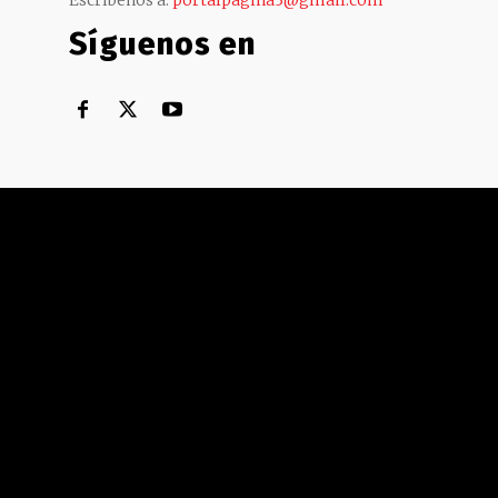
Escríbenos a:
portalpagina3@gmail.com
Síguenos en
Territorial