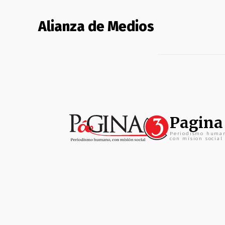
Alianza de Medios
Pagina
Periodismo huma
con mision social