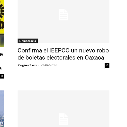
Democracia
Confirma el IEEPCO un nuevo robo
se
de boletas electorales en Oaxaca
Pagina3.mx
-
29/06/2018
0
a
0