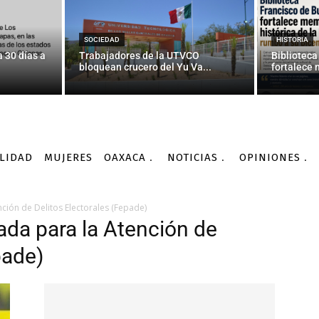
SOCIEDAD
HISTORIA
 30 días a
Trabajadores de la UTVCO
Biblioteca
bloquean crucero del Yu Va...
fortalece 
LIDAD
MUJERES
OAXACA
NOTICIAS
OPINIONES
nción de Delitos Electorales (Fepade)
zada para la Atención de
pade)