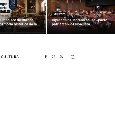
MUJERES
 Francisco de Burgoa
Diputada de Morena acusa «pacto
memoria histórica de la...
patriarcal» de Noé Jara...
CULTURA