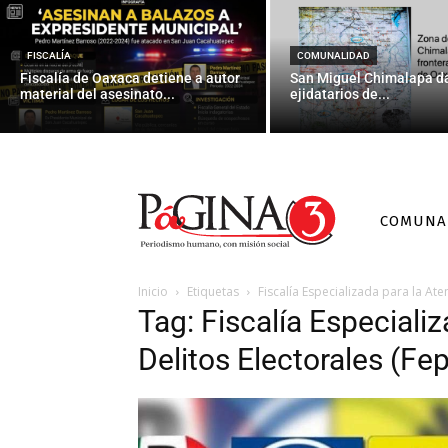
FISCALÍA
COMUNALIDAD
Fiscalía de Oaxaca detiene a autor
San Miguel Chimalapa da
material del asesinato...
ejidatarios de...
COMUNA
Inicio
Etiquetas
Fiscalía Especializada para la Ate
Tag: Fiscalía Especiali
Delitos Electorales (Fe