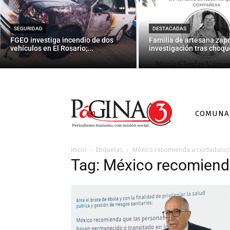
SEGURIDAD
DESTACADAS
FGEO investiga incendio de dos
Familia de artesana zap
vehículos en El Rosario;...
investigación tras choque
COMUNA
Inicio
Etiquetas
México recomienda a ciudadano
Tag: México recomiend