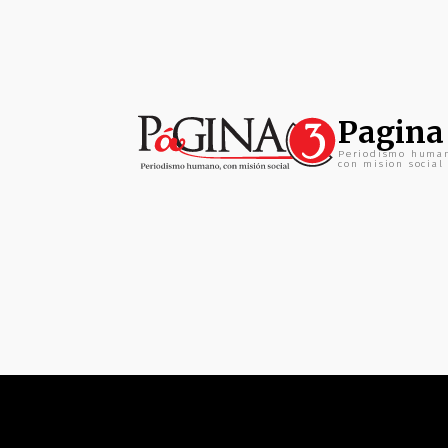
Pagina
Periodismo huma
con mision social