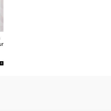
s
ur
0