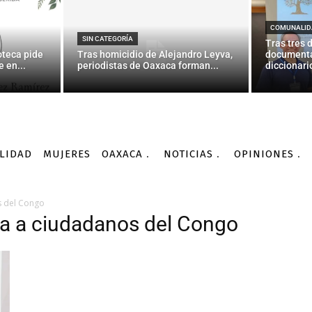
COMUNALID
SIN CATEGORÍA
Tras tres 
oteca pide
Tras homicidio de Alejandro Leyva,
documenta
 en...
periodistas de Oaxaca forman...
diccionario
LIDAD
MUJERES
OAXACA
NOTICIAS
OPINIONES
s del Congo
a a ciudadanos del Congo