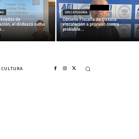
AD
SIN CATEGORÍA
décadas de
Obtiene Fiscalía de Oaxaca
ción, el diidxazá suma
vinculación a proceso contra
...
probable...
CULTURA