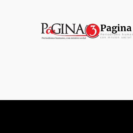
Pagina
Periodismo huma
con mision social