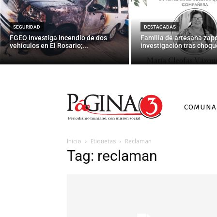
SEGURIDAD
DESTACADAS
FGEO investiga incendio de dos
Familia de artesana zap
vehículos en El Rosario;...
investigación tras choque
COMUNA
Inicio
Etiquetas
Reclaman
Tag: reclaman