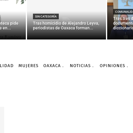
COMUNALID
SIN CATEGORÍA
Tras tres 
oteca pide
Tras homicidio de Alejandro Leyva,
documenta
 en...
periodistas de Oaxaca forman...
diccionario
LIDAD
MUJERES
OAXACA
NOTICIAS
OPINIONES