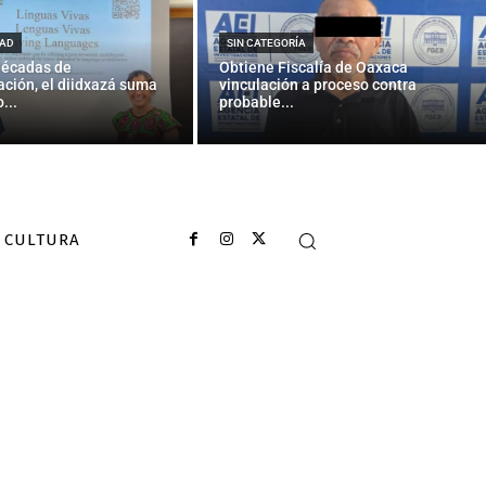
AD
SIN CATEGORÍA
décadas de
Obtiene Fiscalía de Oaxaca
ción, el diidxazá suma
vinculación a proceso contra
...
probable...
CULTURA