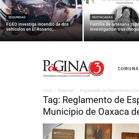
SEGURIDAD
DESTACADAS
FGEO investiga incendio de dos
Familia de artesana zap
vehículos en El Rosario;...
investigación tras choque
COMUNA
Inicio
Etiquetas
Reglamento de Espectáculos y Di
Tag: Reglamento de Esp
Municipio de Oaxaca d