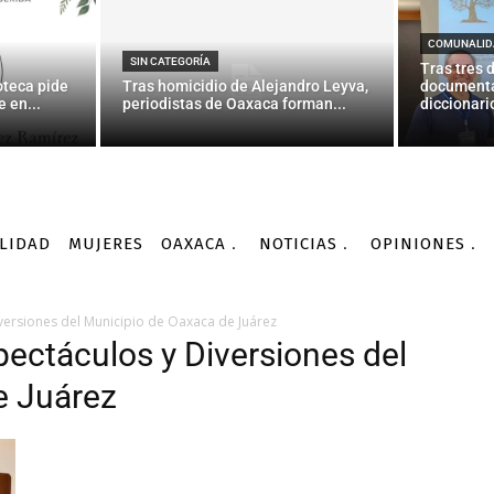
COMUNALID
SIN CATEGORÍA
Tras tres 
oteca pide
Tras homicidio de Alejandro Leyva,
documenta
 en...
periodistas de Oaxaca forman...
diccionario
LIDAD
MUJERES
OAXACA
NOTICIAS
OPINIONES
versiones del Municipio de Oaxaca de Juárez
ectáculos y Diversiones del
e Juárez