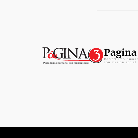
Pagina
Periodismo huma
con mision social