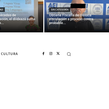
AD
SIN CATEGORÍA
décadas de
Obtiene Fiscalía de Oaxaca
ción, el diidxazá suma
vinculación a proceso contra
...
probable...
CULTURA