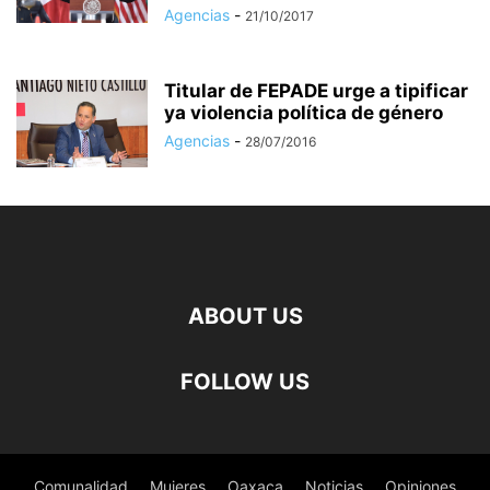
Agencias
-
21/10/2017
Titular de FEPADE urge a tipificar
ya violencia política de género
Agencias
-
28/07/2016
ABOUT US
FOLLOW US
Comunalidad
Mujeres
Oaxaca
Noticias
Opiniones