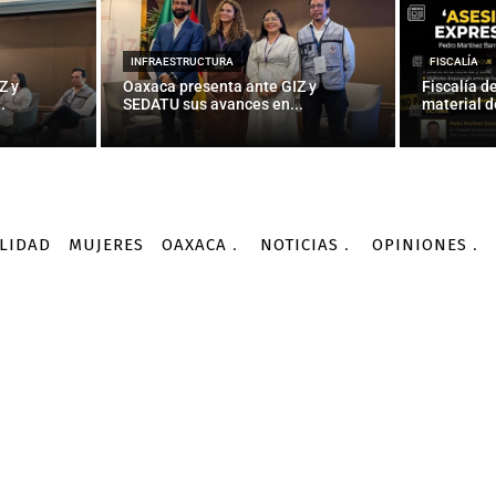
INFRAESTRUCTURA
FISCALÍA
Z y
Oaxaca presenta ante GIZ y
Fiscalía d
.
SEDATU sus avances en...
material d
LIDAD
MUJERES
OAXACA
NOTICIAS
OPINIONES