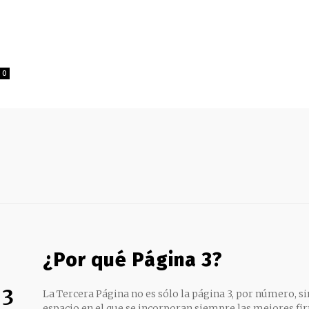
0
¿Por qué Página 3?
 3
La Tercera Página no es sólo la página 3, por número, sin
espacio en el que se incorporan siempre las mejores fir