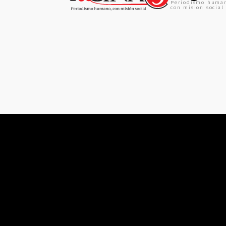
Periodismo huma
con mision social