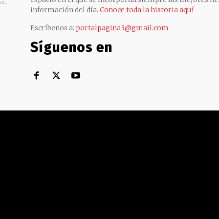
no,
información del día.
Conoce toda la historia aquí
Escríbenos a:
portalpagina3@gmail.com
Síguenos en
Territorial