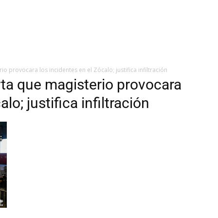
 provocara los incidentes en el Zócalo; justifica infiltración
ta que magisterio provocara
lo; justifica infiltración