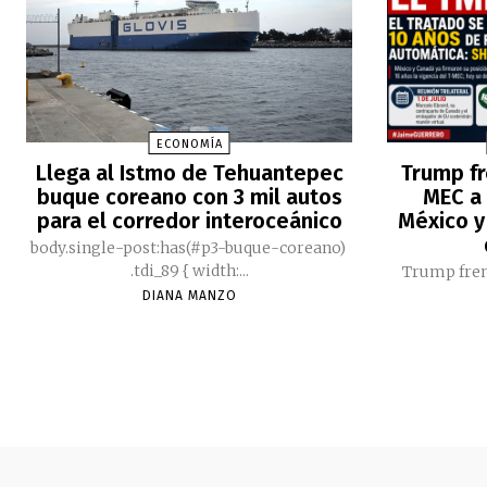
ECONOMÍA
Llega al Istmo de Tehuantepec
Trump fr
buque coreano con 3 mil autos
MEC a 
para el corredor interoceánico
México y
body.single-post:has(#p3-buque-coreano)
.tdi_89 { width:...
Trump fren
DIANA MANZO