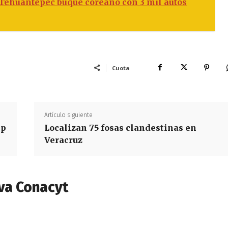
 Tehuantepec buque coreano con 3 mil autos
Cuota
Artículo siguiente
mp
Localizan 75 fosas clandestinas en
Veracruz
va Conacyt