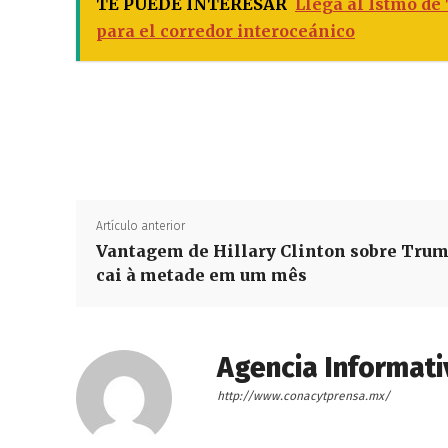
TE PUEDE INTERESAR
Llega al Istmo de
para el corredor interoceánico
Artículo anterior
Vantagem de Hillary Clinton sobre Tru
cai à metade em um mês
Agencia Informati
http://www.conacytprensa.mx/