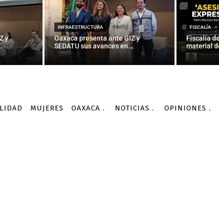
 emisores de gases tipo
el acuerdo sobre el cambi
INFRAESTRUCTURA
FISCALÍA
Z y
Oaxaca presenta ante GIZ y
Fiscalía d
.
SEDATU sus avances en...
material d
-
Por
AGENCIA INFORMATIVA CONACYT
03/09/2016
LIDAD
MUJERES
OAXACA
NOTICIAS
OPINIONES