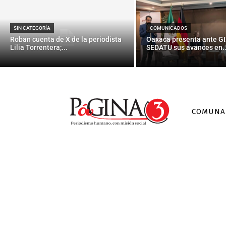
Los mayores
ratifican 
SIN CATEGORÍA
COMUNICADOS
Roban cuenta de X de la periodista
Oaxaca presenta ante GI
Lilia Torrentera;...
SEDATU sus avances en..
COMUNA