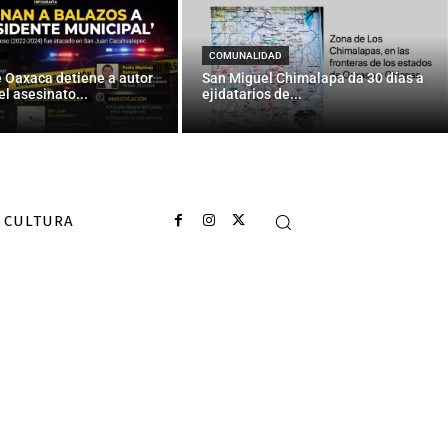
 invernadero
o climático
COMUNALIDAD
e Oaxaca detiene a autor
San Miguel Chimalapa da 30 días a
el asesinato...
ejidatarios de...
CULTURA