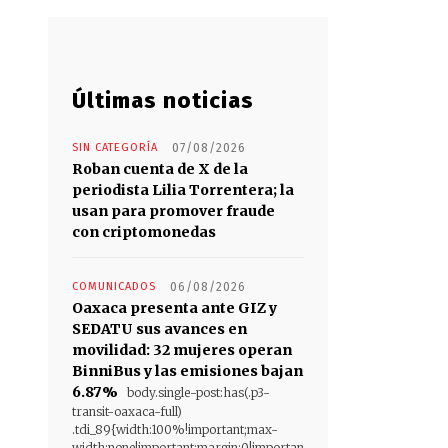
Últimas noticias
SIN CATEGORÍA
07/08/2026
Roban cuenta de X de la
periodista Lilia Torrentera; la
usan para promover fraude
con criptomonedas
COMUNICADOS
06/08/2026
Oaxaca presenta ante GIZ y
SEDATU sus avances en
movilidad: 32 mujeres operan
BinniBus y las emisiones bajan
6.87%
body.single-post:has(.p3-
transit-oaxaca-full)
.tdi_89{width:100%!important;max-
width:none!important;margin:0!importan