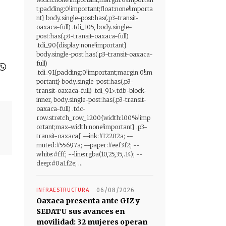
t;padding:0!important;float:none!importa
nt} body.single-post:has(.p3-transit-
oaxaca-full) .tdi_105, body.single-
post:has(.p3-transit-oaxaca-full)
.tdi_90{display:none!important}
body.single-post:has(.p3-transit-oaxaca-
full)
.tdi_91{padding:0!important;margin:0!im
portant} body.single-post:has(.p3-
transit-oaxaca-full) .tdi_91>.tdb-block-
inner, body.single-post:has(.p3-transit-
oaxaca-full) .tdc-
row.stretch_row_1200{width:100%!imp
ortant;max-width:none!important} .p3-
transit-oaxaca{ --ink:#12202a; --
muted:#55697a; --paper:#eef3f2; --
white:#fff; --line:rgba(10,25,35,.14); --
deep:#0a1f2e; ...
INFRAESTRUCTURA
06/08/2026
Oaxaca presenta ante GIZ y
SEDATU sus avances en
movilidad: 32 mujeres operan