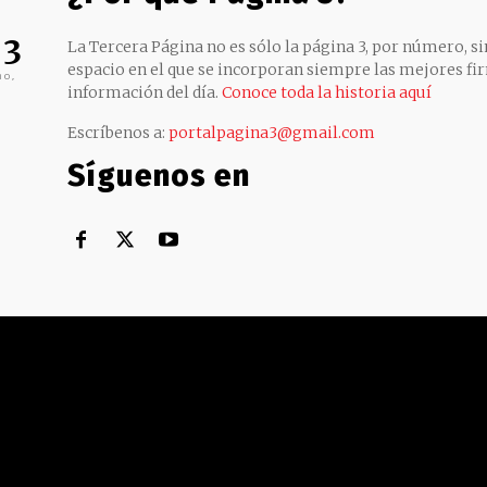
 3
La Tercera Página no es sólo la página 3, por número, sin
espacio en el que se incorporan siempre las mejores fir
no,
información del día.
Conoce toda la historia aquí
Escríbenos a:
portalpagina3@gmail.com
Síguenos en
Territorial