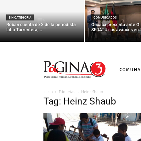
SIN CATEGORÍA
COMUNICADOS
Roban cuenta de X de la periodista
Oaxaca presenta ante GI
Lilia Torrentera;...
SEDATU sus avances en..
COMUNA
Inicio
Etiquetas
Heinz Shaub
Tag: Heinz Shaub