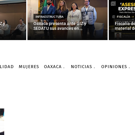
INFRAESTRUCTURA
FISCALÍA
Z y
Oaxaca presenta ante GIZ y
Fiscalía d
.
SEDATU sus avances en...
material d
LIDAD
MUJERES
OAXACA
NOTICIAS
OPINIONES