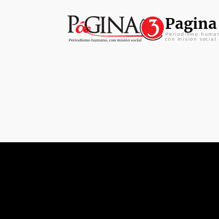
Pagina
Periodismo huma
con mision social