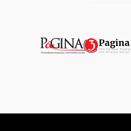
Pagina
Periodismo huma
con mision social