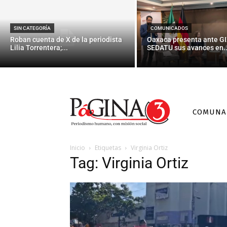
SIN CATEGORÍA
COMUNICADOS
Roban cuenta de X de la periodista
Oaxaca presenta ante GI
Lilia Torrentera;...
SEDATU sus avances en..
COMUNA
Inicio
Etiquetas
Virginia Ortiz
Tag: Virginia Ortiz