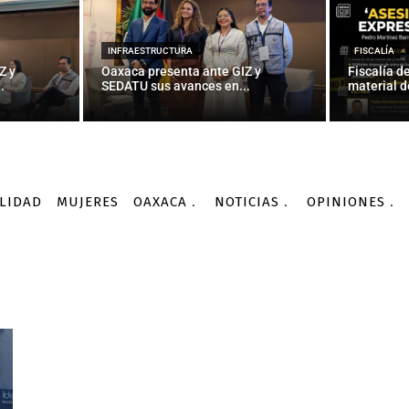
INFRAESTRUCTURA
FISCALÍA
Z y
Oaxaca presenta ante GIZ y
Fiscalía d
.
SEDATU sus avances en...
material d
LIDAD
MUJERES
OAXACA
NOTICIAS
OPINIONES