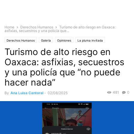
Home
Derechos Humanos
Turismo de alto riesgo en Oaxaca:
asfixias, secuestros y una policía que...
Derechos Humanos
Galería
Opiniones
La pluma invitada
Turismo de alto riesgo en
Oaxaca: asfixias, secuestros
y una policía que “no puede
hacer nada”
481
0
By
Ana Luisa Cantoral
-
02/08/2025