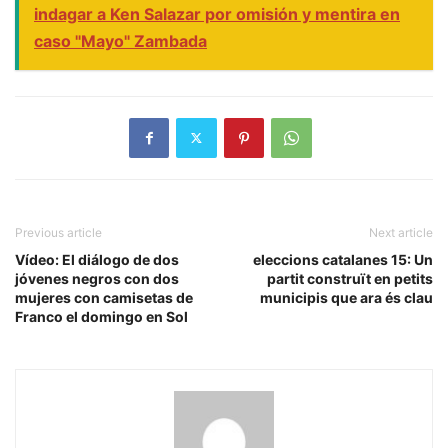
indagar a Ken Salazar por omisión y mentira en
caso "Mayo" Zambada
Previous article
Next article
Vídeo: El diálogo de dos
eleccions catalanes 15: Un
jóvenes negros con dos
partit construït en petits
mujeres con camisetas de
municipis que ara és clau
Franco el domingo en Sol