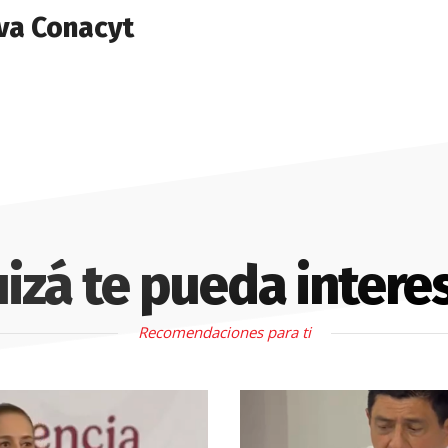
va Conacyt
izá te pueda intere
Recomendaciones para ti