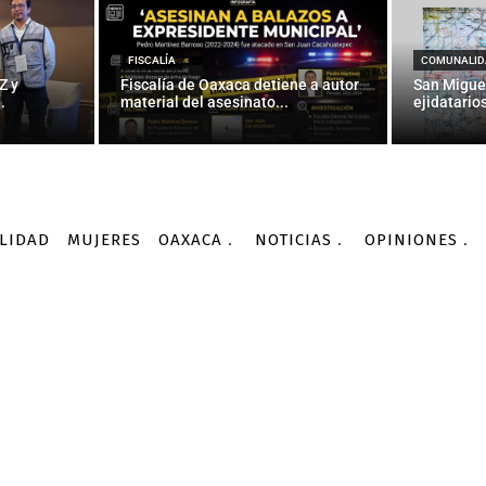
NACIONALES
año: ni verdad ni justici
FISCALÍA
COMUNALID
Z y
Fiscalía de Oaxaca detiene a autor
San Migue
.
material del asesinato...
ejidatarios
-
Por
AGENCIA INFORMATIVA CONACYT
26/09/2015
LIDAD
MUJERES
OAXACA
NOTICIAS
OPINIONES