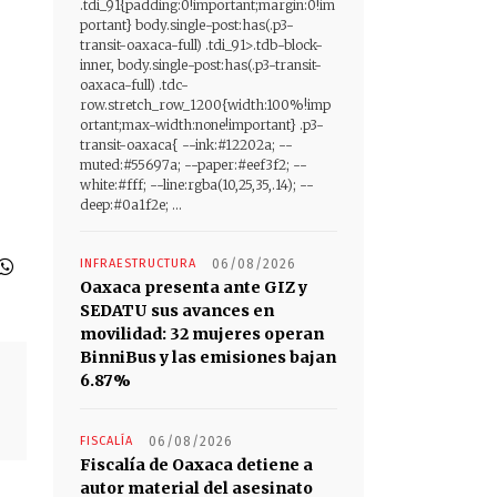
.tdi_91{padding:0!important;margin:0!im
portant} body.single-post:has(.p3-
transit-oaxaca-full) .tdi_91>.tdb-block-
inner, body.single-post:has(.p3-transit-
oaxaca-full) .tdc-
row.stretch_row_1200{width:100%!imp
ortant;max-width:none!important} .p3-
transit-oaxaca{ --ink:#12202a; --
muted:#55697a; --paper:#eef3f2; --
white:#fff; --line:rgba(10,25,35,.14); --
deep:#0a1f2e; ...
INFRAESTRUCTURA
06/08/2026
Oaxaca presenta ante GIZ y
SEDATU sus avances en
movilidad: 32 mujeres operan
BinniBus y las emisiones bajan
6.87%
FISCALÍA
06/08/2026
Fiscalía de Oaxaca detiene a
autor material del asesinato