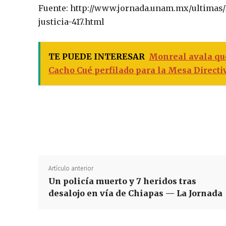
Fuente: http://www.jornada.unam.mx/ultimas/2
justicia-417.html
TE PUEDE INTERESAR
Monreal avala que
Cacho Cué perfilado para la Mesa Directi
Artículo anterior
Un policía muerto y 7 heridos tras
desalojo en vía de Chiapas — La Jornada