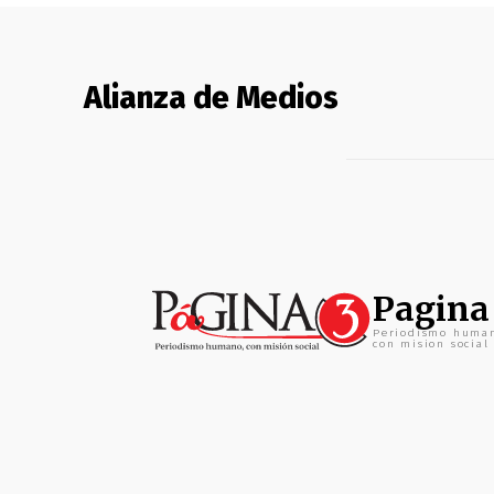
Alianza de Medios
Pagina
Periodismo huma
con mision social