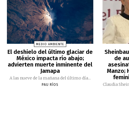
MEDIO AMBIENTE
El deshielo del último glaciar de
Sheinbau
México impacta río abajo;
de au
advierten muerte inminente del
asesina
Jamapa
Manzo; H
femini
A las nueve de la mañana del último día...
Claudia Shei
PAU RÍOS