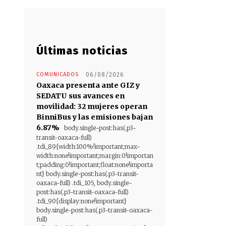
Últimas noticias
COMUNICADOS
06/08/2026
Oaxaca presenta ante GIZ y
SEDATU sus avances en
movilidad: 32 mujeres operan
BinniBus y las emisiones bajan
6.87%
body.single-post:has(.p3-
transit-oaxaca-full)
.tdi_89{width:100%!important;max-
width:none!important;margin:0!importan
t;padding:0!important;float:none!importa
nt} body.single-post:has(.p3-transit-
oaxaca-full) .tdi_105, body.single-
post:has(.p3-transit-oaxaca-full)
.tdi_90{display:none!important}
body.single-post:has(.p3-transit-oaxaca-
full)