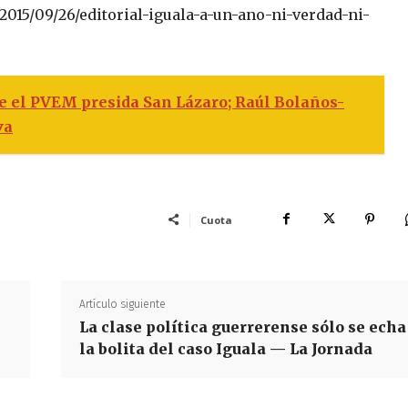
015/09/26/editorial-iguala-a-un-ano-ni-verdad-ni-
 el PVEM presida San Lázaro; Raúl Bolaños-
va
Cuota
Artículo siguiente
La clase política guerrerense sólo se echa
la bolita del caso Iguala — La Jornada